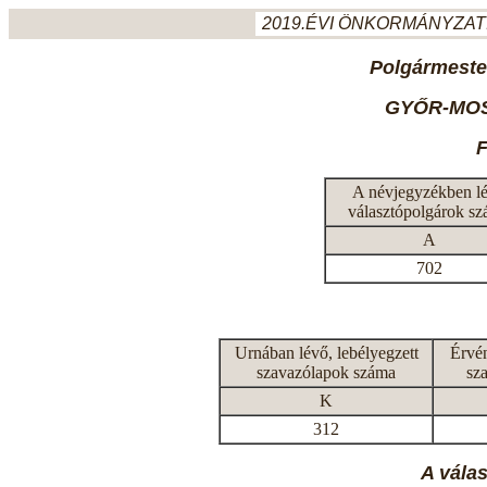
2019.ÉVI ÖNKORMÁNYZATI
Polgármeste
GYŐR-MO
A névjegyzékben l
választópolgárok s
A
702
Urnában lévő, lebélyegzett
Érvén
szavazólapok száma
sz
K
312
A vála