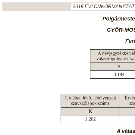
2019.ÉVI ÖNKORMÁNYZATI
Polgármeste
GYŐR-MO
Fer
A névjegyzékben l
választópolgárok s
A
3 184
Urnában lévő, lebélyegzett
Érvén
szavazólapok száma
sz
K
1 282
A vála