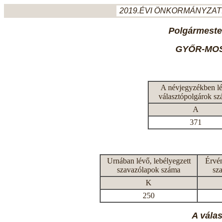
2019.ÉVI ÖNKORMÁNYZATI
Polgármeste
GYŐR-MO
A névjegyzékben l
választópolgárok s
A
371
Urnában lévő, lebélyegzett
Érvén
szavazólapok száma
sz
K
250
A vála