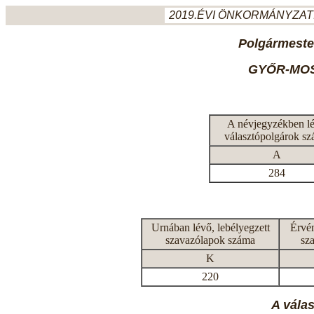
2019.ÉVI ÖNKORMÁNYZATI
Polgármeste
GYŐR-MO
A névjegyzékben l
választópolgárok s
A
284
Urnában lévő, lebélyegzett
Érvén
szavazólapok száma
sz
K
220
A vála