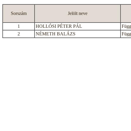
Sorszám
Jelölt neve
1
HOLLÓSI PÉTER PÁL
Függe
2
NÉMETH BALÁZS
Függe