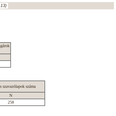
.13)
lgárok
s szavazólapok száma
N
258