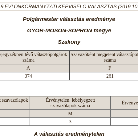
9.ÉVI ÖNKORMÁNYZATI KÉPVISELŐ VÁLASZTÁS (2019.10
Polgármester választás eredménye
GYŐR-MOSON-SOPRON megye
Szakony
vjegyzékben lévő választópolgárok
Szavazóként megjelent választópo
száma
száma
A
F
374
261
t szavazólapok
Érvénytelen, lebélyegzett
Érvénye
szavazólapok száma
M
3
A választás eredménytelen