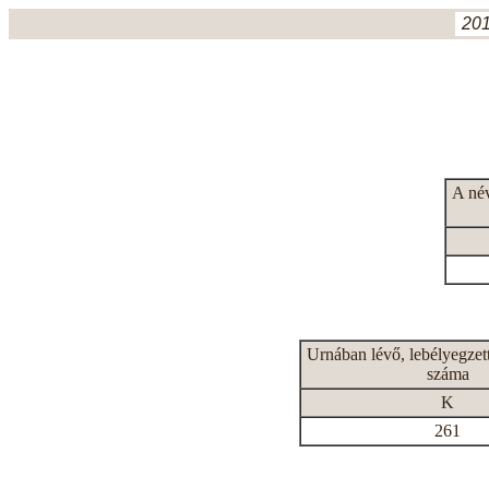
201
A né
Urnában lévő, lebélyegzet
száma
K
261