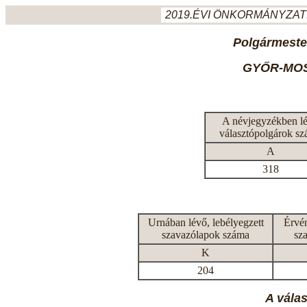
2019.ÉVI ÖNKORMÁNYZATI
Polgármeste
GYŐR-MO
A névjegyzékben l
választópolgárok s
A
318
Urnában lévő, lebélyegzett
Érvén
szavazólapok száma
sz
K
204
A vála