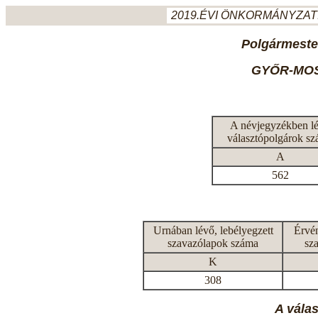
2019.ÉVI ÖNKORMÁNYZATI
Polgármeste
GYŐR-MO
A névjegyzékben l
választópolgárok s
A
562
Urnában lévő, lebélyegzett
Érvén
szavazólapok száma
sz
K
308
A vála