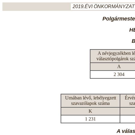
2019.ÉVI ÖNKORMÁNYZATI
Polgármeste
H
B
A névjegyzékben l
választópolgárok s
A
2 304
Urnában lévő, lebélyegzett
Érvén
szavazólapok száma
sz
K
1 231
A vála