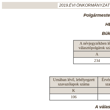
2019.ÉVI ÖNKORMÁNYZATI
Polgármeste
H
Bük
A névjegyzékben l
választópolgárok s
A
234
Urnában lévő, lebélyegzett
Érvén
szavazólapok száma
sz
K
106
A vála