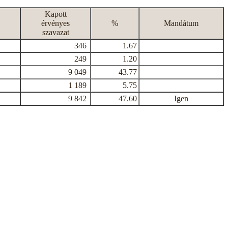
Kapott
érvényes
%
Mandátum
szavazat
346
1.67
249
1.20
9 049
43.77
1 189
5.75
9 842
47.60
Igen