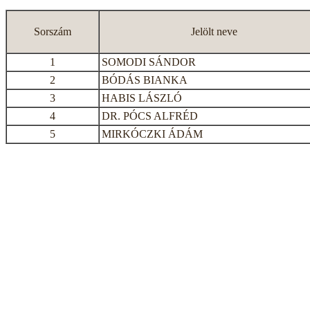
Sorszám
Jelölt neve
1
SOMODI SÁNDOR
2
BÓDÁS BIANKA
3
HABIS LÁSZLÓ
4
DR. PÓCS ALFRÉD
5
MIRKÓCZKI ÁDÁM