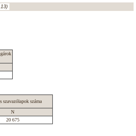
.13)
lgárok
s szavazólapok száma
N
20 675