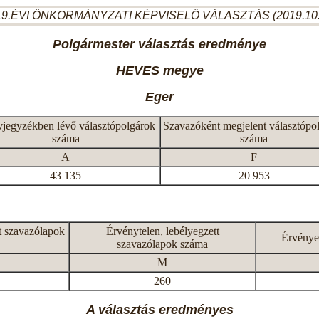
9.ÉVI ÖNKORMÁNYZATI KÉPVISELŐ VÁLASZTÁS (2019.10
Polgármester választás eredménye
HEVES megye
Eger
vjegyzékben lévő választópolgárok
Szavazóként megjelent választópo
száma
száma
A
F
43 135
20 953
t szavazólapok
Érvénytelen, lebélyegzett
Érvénye
szavazólapok száma
M
260
A választás eredményes