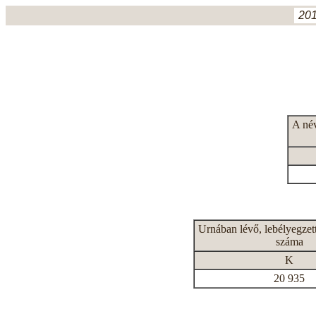
201
A né
Urnában lévő, lebélyegzet
száma
K
20 935