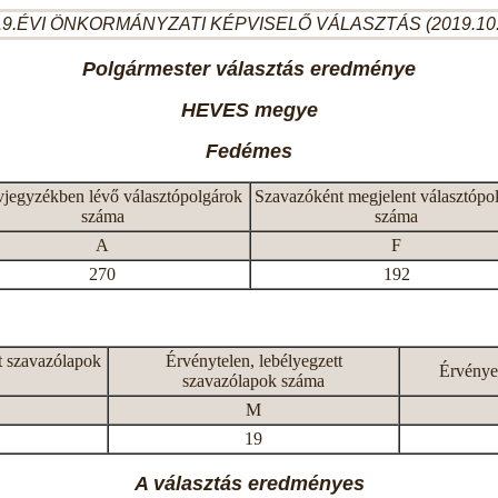
9.ÉVI ÖNKORMÁNYZATI KÉPVISELŐ VÁLASZTÁS (2019.10
Polgármester választás eredménye
HEVES megye
Fedémes
vjegyzékben lévő választópolgárok
Szavazóként megjelent választópo
száma
száma
A
F
270
192
t szavazólapok
Érvénytelen, lebélyegzett
Érvénye
szavazólapok száma
M
19
A választás eredményes