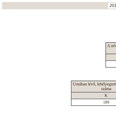
201
A né
Urnában lévő, lebélyegzet
száma
K
189