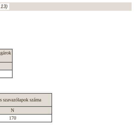
.13)
lgárok
s szavazólapok száma
N
170