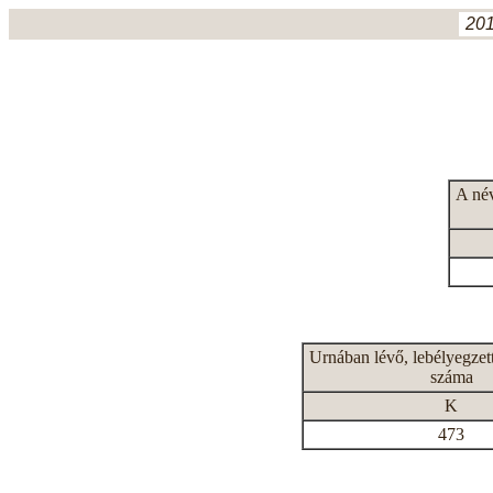
201
A né
Urnában lévő, lebélyegzet
száma
K
473