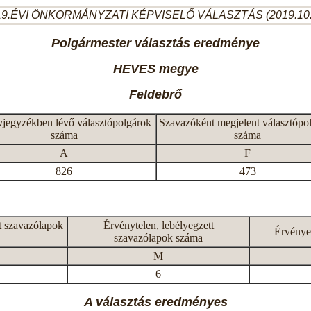
9.ÉVI ÖNKORMÁNYZATI KÉPVISELŐ VÁLASZTÁS (2019.10
Polgármester választás eredménye
HEVES megye
Feldebrő
vjegyzékben lévő választópolgárok
Szavazóként megjelent választópo
száma
száma
A
F
826
473
t szavazólapok
Érvénytelen, lebélyegzett
Érvénye
szavazólapok száma
M
6
A választás eredményes