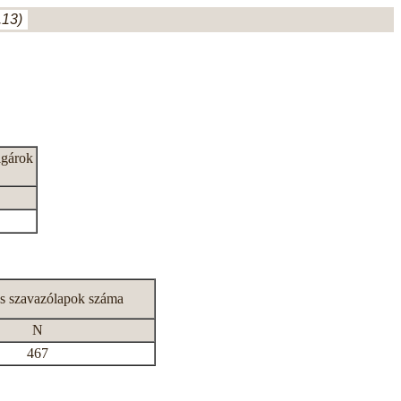
.13)
lgárok
s szavazólapok száma
N
467