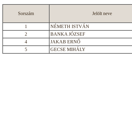
Sorszám
Jelölt neve
1
NÉMETH ISTVÁN
2
BANKA JÓZSEF
4
JAKAB ERNŐ
5
GECSE MIHÁLY