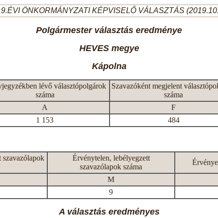
9.ÉVI ÖNKORMÁNYZATI KÉPVISELŐ VÁLASZTÁS (2019.10
Polgármester választás eredménye
HEVES megye
Kápolna
vjegyzékben lévő választópolgárok
Szavazóként megjelent választópo
száma
száma
A
F
1 153
484
t szavazólapok
Érvénytelen, lebélyegzett
Érvénye
szavazólapok száma
M
9
A választás eredményes