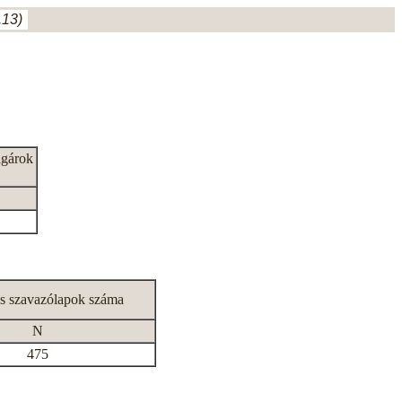
.13)
lgárok
s szavazólapok száma
N
475