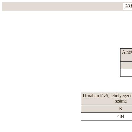
201
A né
Urnában lévő, lebélyegzet
száma
K
484