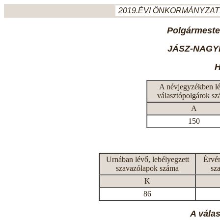
2019.ÉVI ÖNKORMÁNYZATI
Polgármeste
JÁSZ-NAGY
H
A névjegyzékben l
választópolgárok s
A
150
Urnában lévő, lebélyegzett
Érvén
szavazólapok száma
sz
K
86
A vála