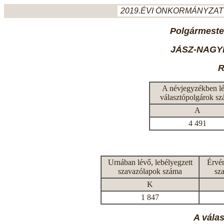
2019.ÉVI ÖNKORMÁNYZATI
Polgármeste
JÁSZ-NAGY
R
A névjegyzékben l
választópolgárok s
A
4 491
Urnában lévő, lebélyegzett
Érvén
szavazólapok száma
sz
K
1 847
A vála