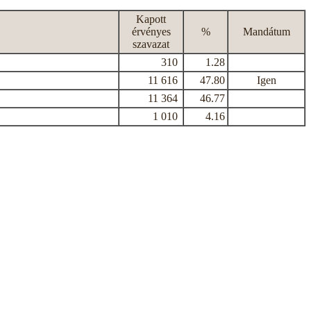
Kapott
érvényes
%
Mandátum
szavazat
310
1.28
11 616
47.80
Igen
11 364
46.77
1 010
4.16