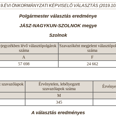
9.ÉVI ÖNKORMÁNYZATI KÉPVISELŐ VÁLASZTÁS (2019.10
Polgármester választás eredménye
JÁSZ-NAGYKUN-SZOLNOK megye
Szolnok
vjegyzékben lévő választópolgárok
Szavazóként megjelent választópo
száma
száma
A
F
57 698
24 662
t szavazólapok
Érvénytelen, lebélyegzett
Érvénye
szavazólapok száma
M
345
A választás eredményes