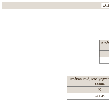
201
A né
Urnában lévő, lebélyegzet
száma
K
24 645