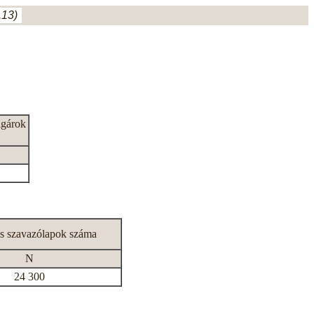
.13)
lgárok
s szavazólapok száma
N
24 300