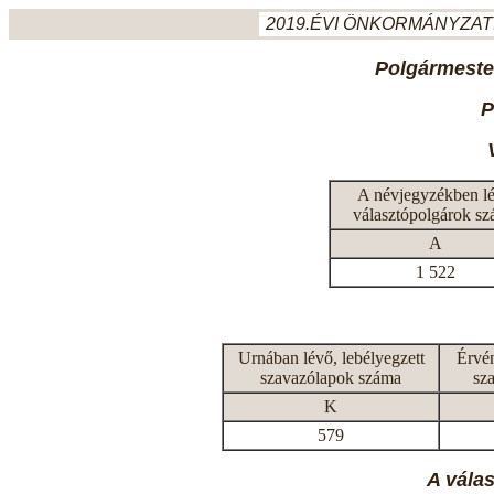
2019.ÉVI ÖNKORMÁNYZATI
Polgármeste
P
A névjegyzékben l
választópolgárok s
A
1 522
Urnában lévő, lebélyegzett
Érvén
szavazólapok száma
sz
K
579
A vála