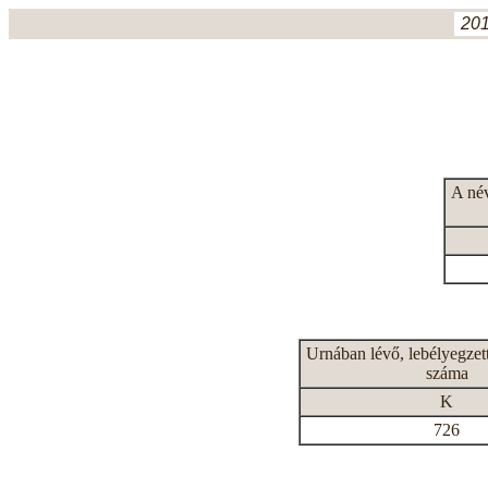
201
A né
Urnában lévő, lebélyegzet
száma
K
726