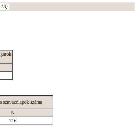
.13)
lgárok
s szavazólapok száma
N
716