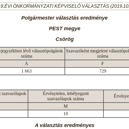
9.ÉVI ÖNKORMÁNYZATI KÉPVISELŐ VÁLASZTÁS (2019.10
Polgármester választás eredménye
PEST megye
Csörög
vjegyzékben lévő választópolgárok
Szavazóként megjelent választópo
száma
száma
A
F
1 663
729
t szavazólapok
Érvénytelen, lebélyegzett
Érvénye
szavazólapok száma
M
10
A választás eredményes