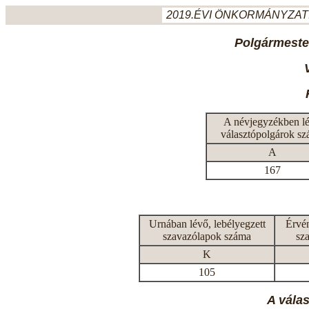
2019.ÉVI ÖNKORMÁNYZATI
Polgármeste
A névjegyzékben l
választópolgárok s
A
167
Urnában lévő, lebélyegzett
Érvén
szavazólapok száma
sz
K
105
A vála