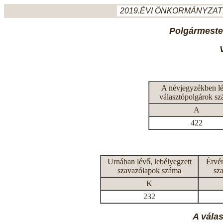
2019.ÉVI ÖNKORMÁNYZATI
Polgármeste
A névjegyzékben l
választópolgárok s
A
422
Urnában lévő, lebélyegzett
Érvén
szavazólapok száma
sz
K
232
A vála