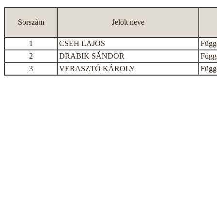
Sorszám
Jelölt neve
1
CSEH LAJOS
Függe
2
DRABIK SÁNDOR
Függe
3
VERASZTÓ KÁROLY
Függe