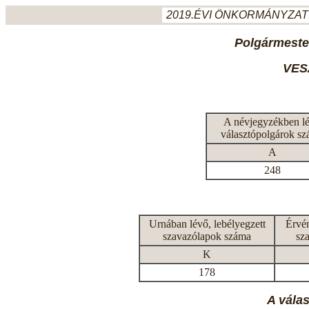
2019.ÉVI ÖNKORMÁNYZATI
Polgármeste
VES
A névjegyzékben l
választópolgárok s
A
248
Urnában lévő, lebélyegzett
Érvén
szavazólapok száma
sz
K
178
A vála