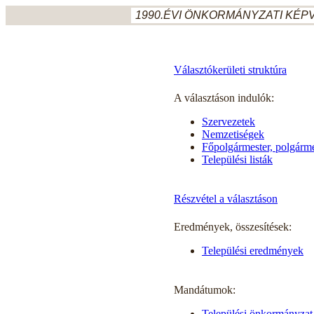
1990.ÉVI ÖNKORMÁNYZATI KÉPV
Választókerületi struktúra
A választáson indulók:
Szervezetek
Nemzetiségek
Főpolgármester, polgármest
Települési listák
Részvétel a választáson
Eredmények, összesítések:
Települési eredmények
Mandátumok:
Települési önkormányzat 